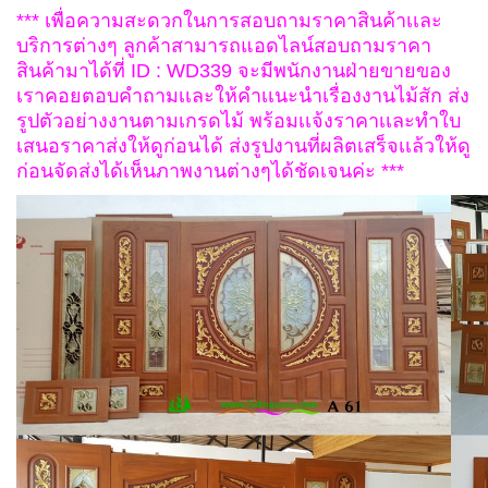
*** เพื่อความสะดวกในการสอบถามราคาสินค้าเเละ
บริการต่างๆ
ลูกค้าสามารถแอดไลน์สอบถามราคา
สินค้ามาได้ที่ ID : WD339
จะมีพนักงานฝ่ายขายของ
เราคอยตอบคำถามเเละให้คำเเนะนำ
เรื่องงานไม้สัก ส่ง
รูปตัวอย่างงานตามเกรดไม้ พร้อมเเจ้งราคา
เเละทำใบ
เสนอราคาส่งให้ดูก่อนได้ ส่งรูปงานที่ผลิตเสร็จเเล้วให้ดู
ก่อนจัดส่งได้
เห็นภาพงานต่างๆได้ชัดเจนค่ะ ***