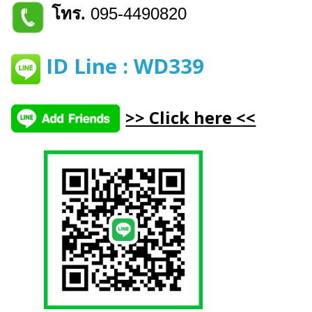
โ
ทร.
095-4490820
ID Line : WD339
>> Click here <<