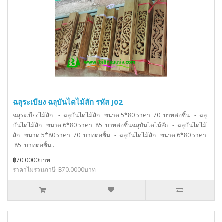
ฉลุระเบียง ฉลุบันไดไม้สัก รหัส J02
ฉลุระเบียงไม้สัก - ฉลุบันไดไม้สัก ขนาด 5*80 ราคา 70 บาทต่อชิ้น - ฉลุ
บันไดไม้สัก ขนาด 6*80 ราคา 85 บาทต่อชิ้นฉลุบันไดไม้สัก - ฉลุบันไดไม้
สัก ขนาด 5*80 ราคา 70 บาทต่อชิ้น - ฉลุบันไดไม้สัก ขนาด 6*80 ราคา
85 บาทต่อชิ้น..
฿70.0000บาท
ราคาไม่รวมภาษี: ฿70.0000บาท