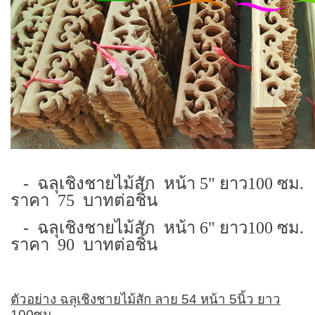
- ฉลุเชิงชายไม้สัก หน้า 5" ยาว100 ซม.
ราคา 75
บาทต่อชิ้น
- ฉลุเชิงชายไม้สัก
หน้า 6" ยาว100 ซม.
ราคา 90
บาทต่อชิ้น
ตัวอย่าง ฉลุเชิงชายไม้สัก ลาย 54 หน้า 5นิ้ว ยาว
100ซม.