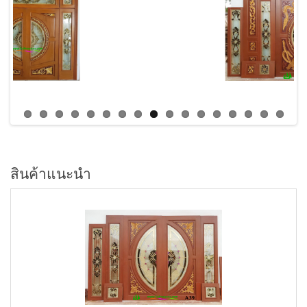
สินค้าแนะนำ