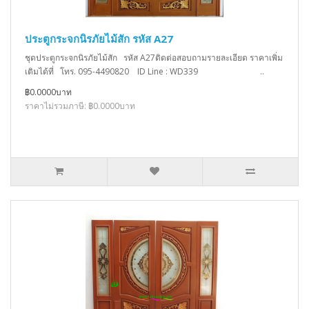
ประตูกระจกนิรภัยไม้สัก รหัส A27
ชุดประตูกระจกนิรภัยไม้สัก รหัส A27ติดต่อสอบถามรายละเอียด ราคาเพิ่ม
เติมได้ที่ โทร. 095-4490820 ID Line : WD339 ..
฿0.0000บาท
ราคาไม่รวมภาษี: ฿0.0000บาท