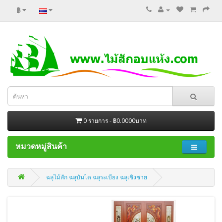
฿
0 รายการ - ฿0.0000บาท
หมวดหมู่สินค้า
ฉลุไม้สัก ฉลุบันได ฉลุระเบียง ฉลุเชิงชาย