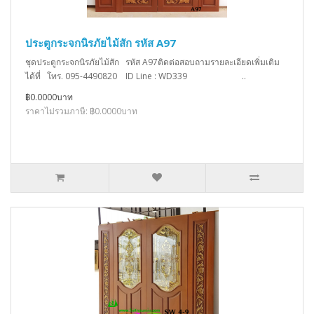
ประตูกระจกนิรภัยไม้สัก รหัส A97
ชุดประตูกระจกนิรภัยไม้สัก รหัส A97ติดต่อสอบถามรายละเอียดเพิ่มเติม
ได้ที่ โทร. 095-4490820 ID Line : WD339 ..
฿0.0000บาท
ราคาไม่รวมภาษี: ฿0.0000บาท