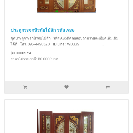
ประตูกระจกนิรภัยไม้สัก รหัส A86
ชุดประตูกระจกนิรภัยไม้สัก รหัส A86ติดต่อสอบถามรายละเอียดเพิ่มเติม
ได้ที่ โทร. 095-4490820 ID Line : WD339 ..
฿0.0000บาท
ราคาไม่รวมภาษี: ฿0.0000บาท