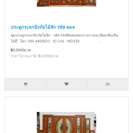
ประตูกระจกนิรภัยไม้สัก รหัส A64
ชุดประตูกระจกนิรภัยไม้สัก รหัส A64ติดต่อสอบถามรายละเอียดเพิ่มเติม
ได้ที่ โทร. 095-4490820 ID Line : WD339 ..
฿0.0000บาท
ราคาไม่รวมภาษี: ฿0.0000บาท