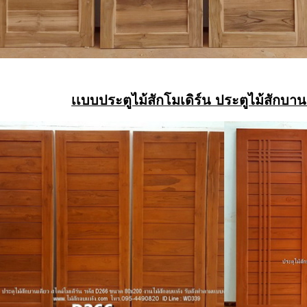
เเบบประตูไม้สักโมเดิร์น ประตูไม้สักบานเ