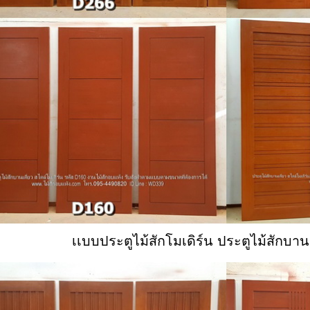
เเบบประตูไม้สักโมเดิร์น ประตูไม้สักบานเ