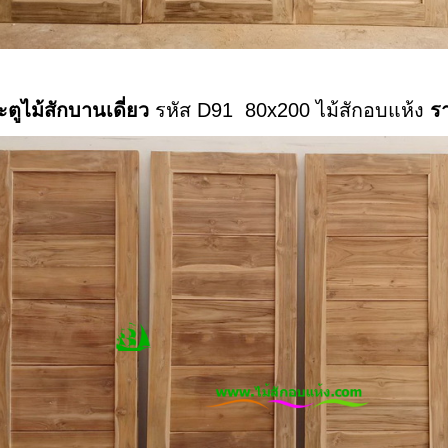
ะตูไม้สักบานเดี่ยว
รหัส D91 80x200 ไม้สักอบแห้ง
รา