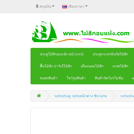
฿
สกุลเงิน
เลือกภาษา
ประตูไม้สักอบแห้ง หน้าเเรก2
ประตูกระจกนิรภัยไม้สัก
พื้นไม้สัก ปาร์เก้ไม้สัก
เตียงนอนไม้สัก
เกรดไม้สัก
ขนส่งสินค้า
โชว์รูมสินค้า
สินค้าจัดโปรโมชั่น
ผ
วงกบประตู วงกบหน้าต่าง ซับวงกบ
วงกบประต