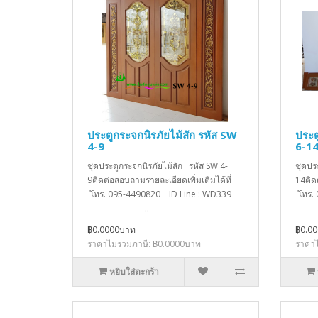
ประตูกระจกนิรภัยไม้สัก รหัส SW
ประต
4-9
6-1
ชุดประตูกระจกนิรภัยไม้สัก รหัส SW 4-
ชุดปร
9ติดต่อสอบถามรายละเอียดเพิ่มเติมได้ที่
14ติด
โทร. 095-4490820 ID Line : WD339
โทร.
..
฿0.0000บาท
฿0.0
ราคาไม่รวมภาษี: ฿0.0000บาท
ราคาไ
หยิบใส่ตะกร้า