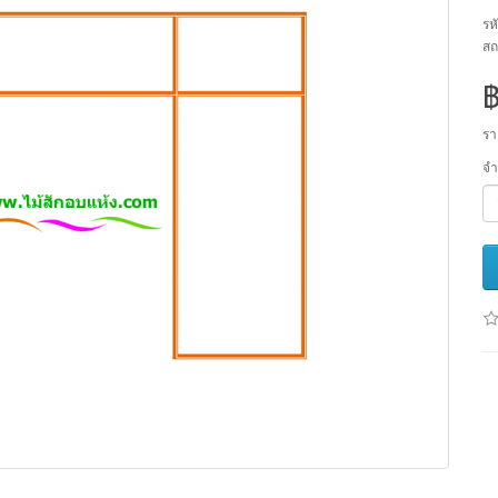
รหั
สถ
รา
จ