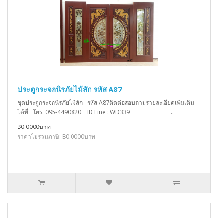
ประตูกระจกนิรภัยไม้สัก รหัส A87
ชุดประตูกระจกนิรภัยไม้สัก รหัส A87ติดต่อสอบถามรายละเอียดเพิ่มเติม
ได้ที่ โทร. 095-4490820 ID Line : WD339 ..
฿0.0000บาท
ราคาไม่รวมภาษี: ฿0.0000บาท