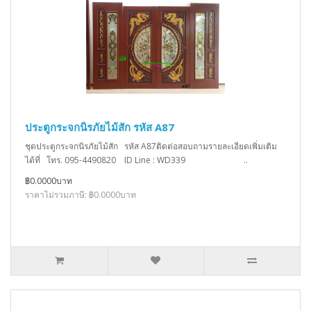
ประตูกระจกนิรภัยไม้สัก รหัส A87
ชุดประตูกระจกนิรภัยไม้สัก รหัส A87ติดต่อสอบถามรายละเอียดเพิ่มเติม
ได้ที่ โทร. 095-4490820 ID Line : WD339 ..
฿0.0000บาท
ราคาไม่รวมภาษี: ฿0.0000บาท