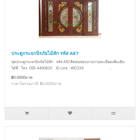
ประตูกระจกนิรภัยไม้สัก รหัส A87
ชุดประตูกระจกนิรภัยไม้สัก รหัส A87ติดต่อสอบถามรายละเอียดเพิ่มเติม
ได้ที่ โทร. 095-4490820 ID Line : WD339 ..
฿0.0000บาท
ราคาไม่รวมภาษี: ฿0.0000บาท