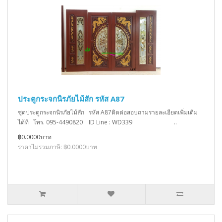
ประตูกระจกนิรภัยไม้สัก รหัส A87
ชุดประตูกระจกนิรภัยไม้สัก รหัส A87ติดต่อสอบถามรายละเอียดเพิ่มเติม
ได้ที่ โทร. 095-4490820 ID Line : WD339 ..
฿0.0000บาท
ราคาไม่รวมภาษี: ฿0.0000บาท