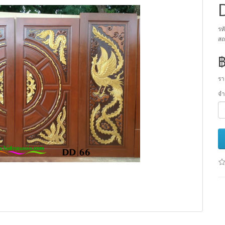
รห
สถ
รา
จ