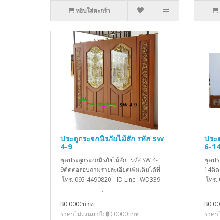
หยิบใส่ตะกร้า
ประตูกระจกนิรภัยไม้สัก รหัส SW
ประต
4-9
6-1
ชุดประตูกระจกนิรภัยไม้สัก รหัส SW 4-
ชุดปร
9ติดต่อสอบถามรายละเอียดเพิ่มเติมได้ที่
14ติด
โทร. 095-4490820 ID Line : WD339
โทร.
..
฿0.0000บาท
฿0.0
ราคาไม่รวมภาษี: ฿0.0000บาท
ราคาไ