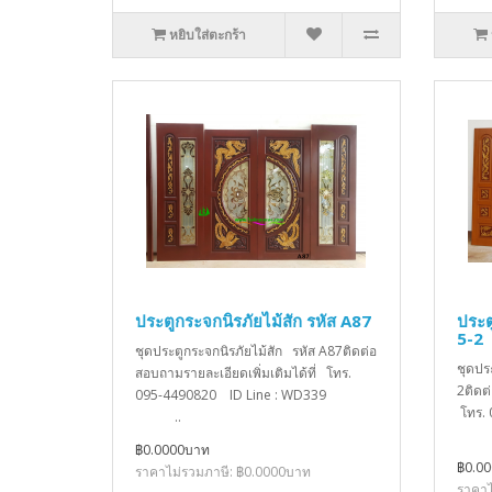
หยิบใส่ตะกร้า
ประตูกระจกนิรภัยไม้สัก รหัส A87
ประต
5-2
ชุดประตูกระจกนิรภัยไม้สัก รหัส A87ติดต่อ
ชุดปร
สอบถามรายละเอียดเพิ่มเติมได้ที่ โทร.
2ติดต
095-4490820 ID Line : WD339
โทร.
..
฿0.0000บาท
฿0.0
ราคาไม่รวมภาษี: ฿0.0000บาท
ราคาไ