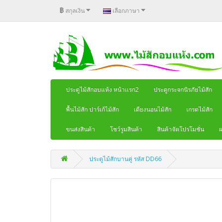
฿
สกุลเงิน
เลือกภาษา
ประตูไม้สักอบแห้ง หน้าเเรก2
ประตูกระจกนิรภัยไม้สัก
พื้นไม้สัก ปาร์เก้ไม้สัก
เตียงนอนไม้สัก
เกรดไม้สัก
ขนส่งสินค้า
โชว์รูมสินค้า
สินค้าจัดโปรโมชั่น
ผ
ประตูไม้สักบานคู่ รหัส DD66