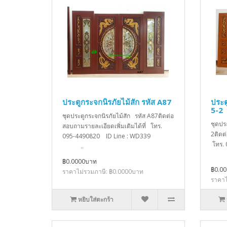
ประตูกระจกนิรภัยไม้สัก รหัส A87
ประต
5-2
ชุดประตูกระจกนิรภัยไม้สัก รหัส A87ติดต่อ
ชุดปร
สอบถามรายละเอียดเพิ่มเติมได้ที่ โทร.
2ติดต
095-4490820 ID Line : WD339
โทร.
..
฿0.0000บาท
฿0.0
ราคาไม่รวมภาษี: ฿0.0000บาท
ราคาไ
หยิบใส่ตะกร้า