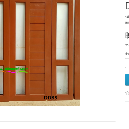
รห
สถ
รา
จ