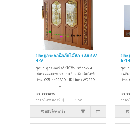
ประตูกระจกนิรภัยไม้สัก รหัส SW
ประต
4-9
6-1
ชุดประตูกระจกนิรภัยไม้สัก รหัส SW 4-
ชุดปร
9ติดต่อสอบถามรายละเอียดเพิ่มเติมได้ที่
14ติด
โทร. 095-4490820 ID Line : WD339
โทร.
..
฿0.0000บาท
฿0.0
ราคาไม่รวมภาษี: ฿0.0000บาท
ราคาไ
หยิบใส่ตะกร้า