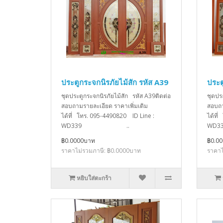
ประตูกระจกนิรภัยไม้สัก รหัส A39
ประต
ชุดประตูกระจกนิรภัยไม้สัก รหัส A39ติดต่อ
ชุดปร
สอบถามรายละเอียด ราคาเพิ่มเติม
สอบถา
ได้ที่ โทร. 095-4490820 ID Line :
ได้ที
WD339 ..
W
฿0.0000บาท
฿0.0
ราคาไม่รวมภาษี: ฿0.0000บาท
ราคาไ
หยิบใส่ตะกร้า