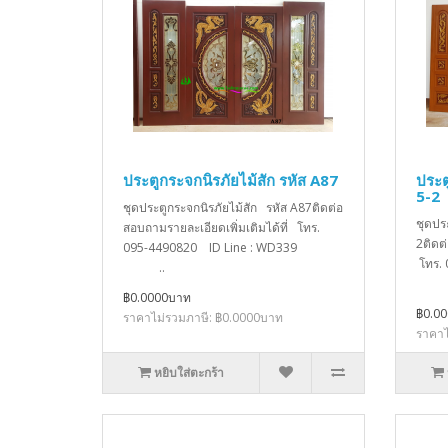
ประตูกระจกนิรภัยไม้สัก รหัส A87
ประต
5-2
ชุดประตูกระจกนิรภัยไม้สัก รหัส A87ติดต่อ
ชุดปร
สอบถามรายละเอียดเพิ่มเติมได้ที่ โทร.
2ติดต
095-4490820 ID Line : WD339
โทร.
..
฿0.0000บาท
฿0.0
ราคาไม่รวมภาษี: ฿0.0000บาท
ราคาไ
หยิบใส่ตะกร้า