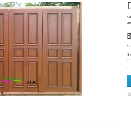
รห
สถ
รา
จ