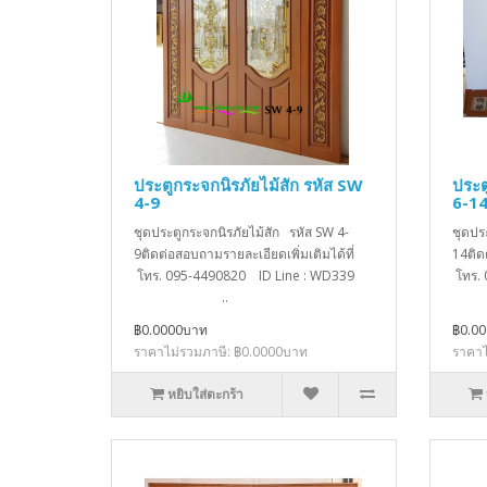
ประตูกระจกนิรภัยไม้สัก รหัส SW
ประต
4-9
6-1
ชุดประตูกระจกนิรภัยไม้สัก รหัส SW 4-
ชุดปร
9ติดต่อสอบถามรายละเอียดเพิ่มเติมได้ที่
14ติด
โทร. 095-4490820 ID Line : WD339
โทร.
..
฿0.0000บาท
฿0.0
ราคาไม่รวมภาษี: ฿0.0000บาท
ราคาไ
หยิบใส่ตะกร้า