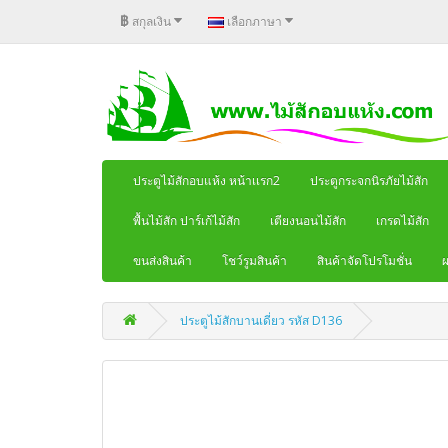
฿
สกุลเงิน
เลือกภาษา
ประตูไม้สักอบแห้ง หน้าเเรก2
ประตูกระจกนิรภัยไม้สัก
พื้นไม้สัก ปาร์เก้ไม้สัก
เตียงนอนไม้สัก
เกรดไม้สัก
ขนส่งสินค้า
โชว์รูมสินค้า
สินค้าจัดโปรโมชั่น
ผ
ประตูไม้สักบานเดี่ยว รหัส D136