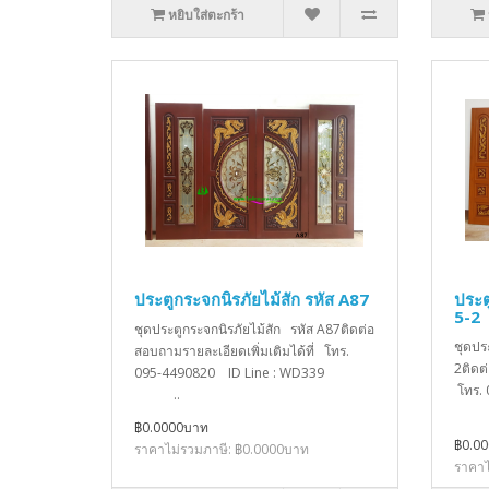
หยิบใส่ตะกร้า
ประตูกระจกนิรภัยไม้สัก รหัส A87
ประต
5-2
ชุดประตูกระจกนิรภัยไม้สัก รหัส A87ติดต่อ
ชุดปร
สอบถามรายละเอียดเพิ่มเติมได้ที่ โทร.
2ติดต
095-4490820 ID Line : WD339
โทร.
..
฿0.0000บาท
฿0.0
ราคาไม่รวมภาษี: ฿0.0000บาท
ราคาไ