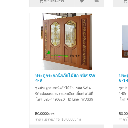
หยิบใส่ตะกร้า
ประตูกระจกนิรภัยไม้สัก รหัส SW
ประต
4-9
6-1
ชุดประตูกระจกนิรภัยไม้สัก รหัส SW 4-
ชุดปร
9ติดต่อสอบถามรายละเอียดเพิ่มเติมได้ที่
14ติด
โทร. 095-4490820 ID Line : WD339
โทร.
..
฿0.0000บาท
฿0.0
ราคาไม่รวมภาษี: ฿0.0000บาท
ราคาไ