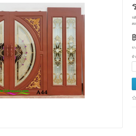
รห
สถ
รา
จ