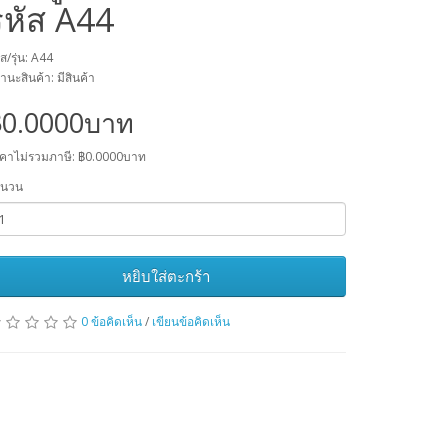
รหัส A44
ัส/รุ่น: A44
านะสินค้า: มีสินค้า
฿0.0000บาท
คาไม่รวมภาษี: ฿0.0000บาท
ำนวน
หยิบใส่ตะกร้า
0 ข้อคิดเห็น
/
เขียนข้อคิดเห็น