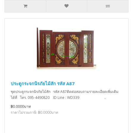
ประตูกระจกนิรภัยไม้สัก รหัส A87
ชุดประตูกระจกนิรภัยไม้สัก รหัส A87ติดต่อสอบถามรายละเอียดเพิ่มเติม
ได้ที่ โทร. 095-4490820 ID Line : WD339 ..
฿0.0000บาท
ราคาไม่รวมภาษี: ฿0.0000บาท