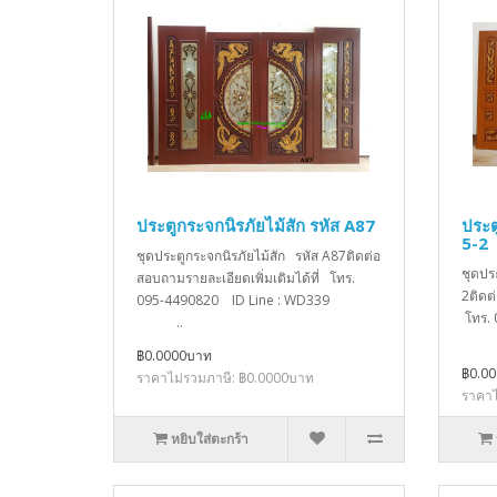
ประตูกระจกนิรภัยไม้สัก รหัส A87
ประต
5-2
ชุดประตูกระจกนิรภัยไม้สัก รหัส A87ติดต่อ
ชุดปร
สอบถามรายละเอียดเพิ่มเติมได้ที่ โทร.
2ติดต
095-4490820 ID Line : WD339
โทร.
..
฿0.0000บาท
฿0.0
ราคาไม่รวมภาษี: ฿0.0000บาท
ราคาไ
หยิบใส่ตะกร้า