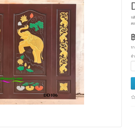
รห
สถ
รา
จ