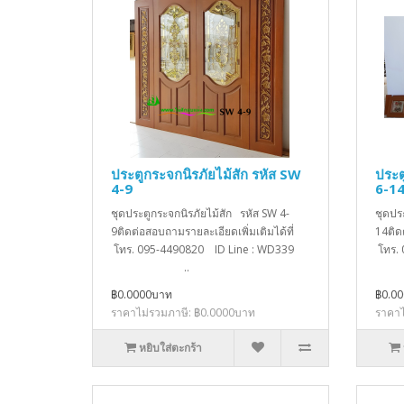
ประตูกระจกนิรภัยไม้สัก รหัส SW
ประต
4-9
6-1
ชุดประตูกระจกนิรภัยไม้สัก รหัส SW 4-
ชุดปร
9ติดต่อสอบถามรายละเอียดเพิ่มเติมได้ที่
14ติด
โทร. 095-4490820 ID Line : WD339
โทร.
..
฿0.0000บาท
฿0.0
ราคาไม่รวมภาษี: ฿0.0000บาท
ราคาไ
หยิบใส่ตะกร้า